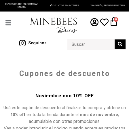
Ir
ENVIOS GRATIS EN COMPRAS
💳 3 CUOTAS SIN INTERÉS
15% OFF 🚀 TRANSF BANCARIA
+200.000
al
contenido
Cart
0
Search
Seguinos
Cupones de descuento
Noviembre con 10% OFF
Usá este cupón de descuento al finalizar tu compra y obtené un
,
10% off
en toda la tienda durante el
mes de noviembre
acumulable con otras promociones.
Vas a poder introducir el código cuando agregues productos