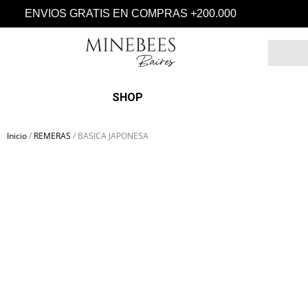
Ir
ENVIOS GRATIS EN COMPRAS +200.000
al
contenido
Search
SHOP
Inicio
/
REMERAS
/ BASICA JAPONESA