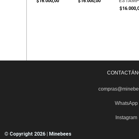
ESTAM
$
16.000,00
$
16.000,00
$
16.000,
CONTACTÁN
compras@minebe
WhatsApp
Instagram
© Copyright 2026 | Minebees​