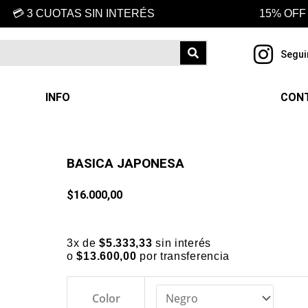
💳 3 CUOTAS SIN INTERÉS
15% OFF
Segui
INFO
CON
BASICA JAPONESA
$
16.000,00
3x de
$
5.333,33
sin interés
o
$
13.600,00
por transferencia
BASICA
Color
JAPONESA