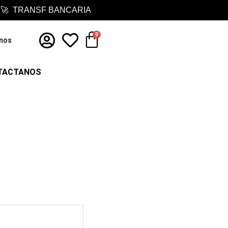
 🚀 TRANSF BANCARIA
Cart
0
nos
TACTANOS