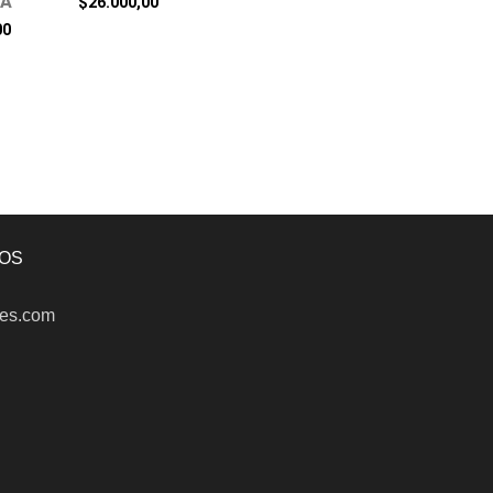
PA
$
26.000,00
00
OS
es.com