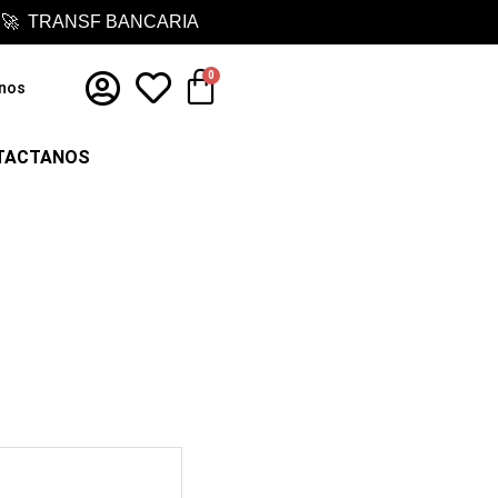
 🚀 TRANSF BANCARIA
Cart
0
nos
TACTANOS