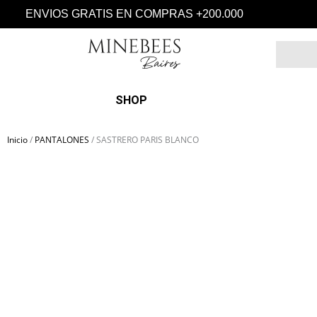
Ir
ENVIOS GRATIS EN COMPRAS +200.000
al
contenido
Search
SHOP
Inicio
/
PANTALONES
/ SASTRERO PARIS BLANCO