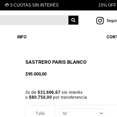
💳 3 CUOTAS SIN INTERÉS
15% OFF
Segui
INFO
CON
SASTRERO PARIS BLANCO
$
95.000,00
3x de
$
31.666,67
sin interés
o
$
80.750,00
por transferencia
SASTRERO
Talle
PARIS