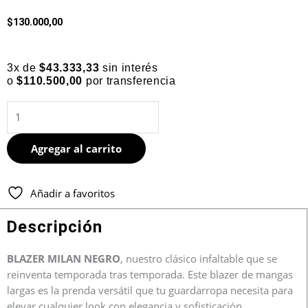
$
130.000,00
3x de
$
43.333,33
sin interés
o
$
110.500,00
por transferencia
BLAZER
MILAN
NEGRO
Agregar al carrito
cantidad
Añadir a favoritos
Descripción
BLAZER MILAN NEGRO
, nuestro clásico infaltable que se
reinventa temporada tras temporada. Este blazer de mangas
largas es la prenda versátil que tu guardarropa necesita para
elevar cualquier look con elegancia y sofisticación.