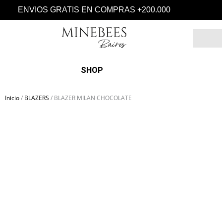
Ir
ENVIOS GRATIS EN COMPRAS +200.000
al
contenido
Search
SHOP
Inicio
/
BLAZERS
/ BLAZER MILAN CHOCOLATE