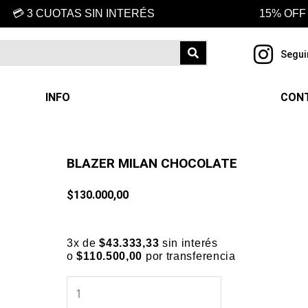
💳 3 CUOTAS SIN INTERÉS
15% OFF
Segui
INFO
CON
BLAZER MILAN CHOCOLATE
$
130.000,00
3x de
$
43.333,33
sin interés
o
$
110.500,00
por transferencia
BLAZER
MILAN