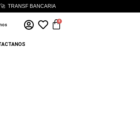
 🚀 TRANSF BANCARIA
Cart
0
nos
TACTANOS