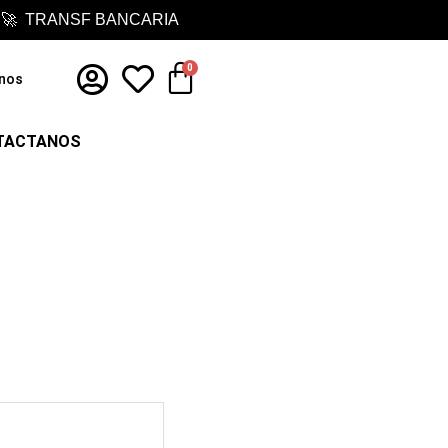
 🚀 TRANSF BANCARIA
Cart
0
nos
TACTANOS