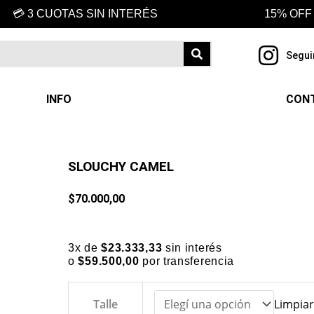
💳 3 CUOTAS SIN INTERÉS
15% OFF
Segui
INFO
CON
SLOUCHY CAMEL
$
70.000,00
3x de
$
23.333,33
sin interés
o
$
59.500,00
por transferencia
SLOUCHY
Talle
Limpiar
CAMEL